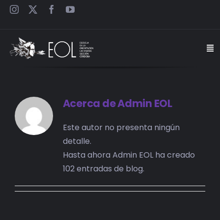
Saltar
al
contenido
Togg
Navi
INICIO
Acerca de
Admin EOL
ESCUELA
Este autor no presenta ningún
SEMINARIOS
detalle.
Hasta ahora Admin EOL ha creado
JORNADAS
102 entradas de blog.
CARTELES