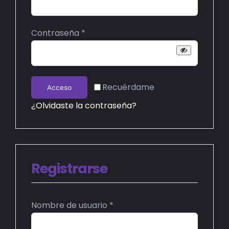
BIBLIOTECA
Obligatorio
Contraseña
*
RED EOL
MEDIODICHO
Recuérdame
Acceso
ACTUALIDAD
¿Olvidaste la contraseña?
CONTACTO
Registrarse
Obligatorio
Nombre de usuario
*