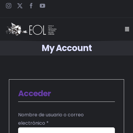
Saltar
al
contenido
Togg
Navi
My Account
INICIO
ESCUELA
SEMINARIOS
Acceder
JORNADAS
Nombre de usuario o correo
CARTELES
Obligatorio
electrónico
*