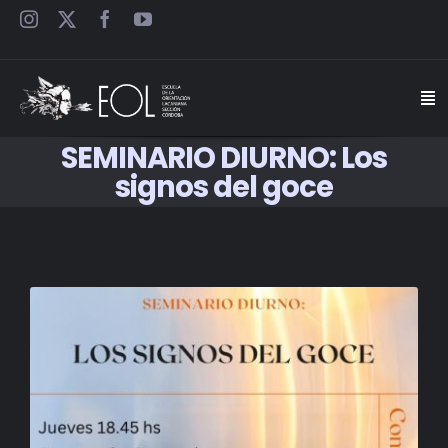
Saltar
al
contenido
Togg
Navi
SEMINARIO DIURNO: Los
INICIO
signos del goce
ESCUELA
SEMINARIOS
JORNADAS
CARTELES