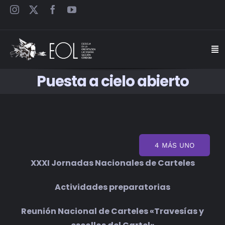
Saltar
al
contenido
Togg
Navi
Puesta a cielo abierto
INICIO
ESCUELA
SEMINARIOS
4 MÁS UNO
XXXI Jornadas Nacionales de Carteles
JORNADAS
Actividades preparatorias
CARTELES
Reunión Nacional de Carteles «Travesías y