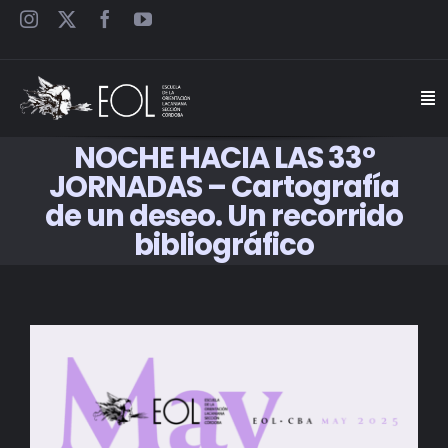
Saltar
al
contenido
Togg
Navi
NOCHE HACIA LAS 33°
INICIO
JORNADAS – Cartografía
de un deseo. Un recorrido
ESCUELA
bibliográfico
SEMINARIOS
View
JORNADAS
Larger
Image
CARTELES