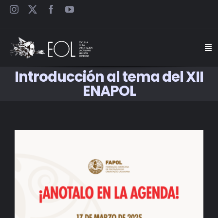
Saltar
al
contenido
Togg
Navi
Introducción al tema del XII
INICIO
ENAPOL
ESCUELA
View
SEMINARIOS
Larger
Image
JORNADAS
CARTELES