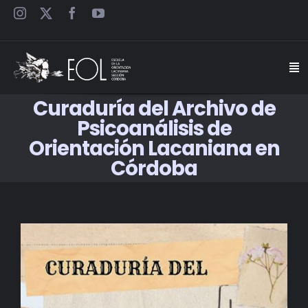
Saltar
al
contenido
Togg
Navi
Curaduría del Archivo de
INICIO
Psicoanálisis de
Orientación Lacaniana en
ESCUELA
Córdoba
SEMINARIOS
View
JORNADAS
Larger
Image
CARTELES