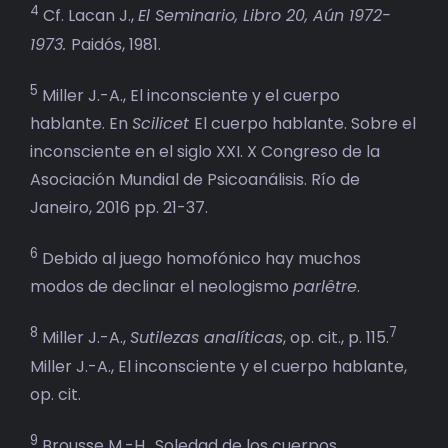
4
Cf. Lacan J.,
El Seminario, Libro 20, Aún 1972-
1973.
Paidós, 1981.
5
Miller J.-A., El inconsciente y el cuerpo
hablante. En
Scilicet
El cuerpo hablante. Sobre el
inconsciente en el siglo XXI. X Congreso de la
Asociación Mundial de Psicoanálisis. Río de
Janeiro, 2016 pp. 21-37.
6
Debido al juego homofónico hay muchos
modos de declinar el neologismo
parlêtre
.
8
7
Miller J.-A.,
Sutilezas analíticas
, op. cit., p. 115.
Miller J.-A., El inconsciente y el cuerpo hablante,
op. cit.
9
Brousse M.-H., Soledad de los cuerpos.