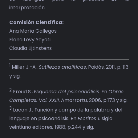
interpretación.
Comisión Científica:
Ana María Gallegos
Elena Levy Yeyati
Claudia Lijtinstens
1
Miller J.-A.,
Sutilezas analíticas
, Paidós, 2011, p. 113
y sig.
2
Freud S.,
Esquema del psicoanálisis
. En
Obras
Completas. Vol. XXIII
. Amorrortu, 2006, p.173 y sig.
3
Lacan J., Función y campo de la palabra y del
lenguaje en psicoanálisis. En
Escritos 1.
siglo
veintiuno editores
,
1988, p.244 y sig.