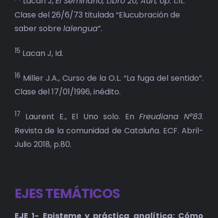
Lacan J,
El Seminario, Libro 20, Aun, óp. cit.
Clase del 26/6/73 titulada “Elucubración de
saber sobre
lalengua
”.
15
Lacan J, Id.
16
Miller J.A., Curso de la O.L. “La fuga del sentido”.
Clase del 17/01/1996, inédito.
17
Laurent E., El Uno solo. En
Freudiana N°83
.
Revista de la comunidad de Cataluña. ECF. Abril-
Julio 2018, p.80.
EJES TEMÁTICOS
EJE 1- Episteme y práctica analítica: Cómo