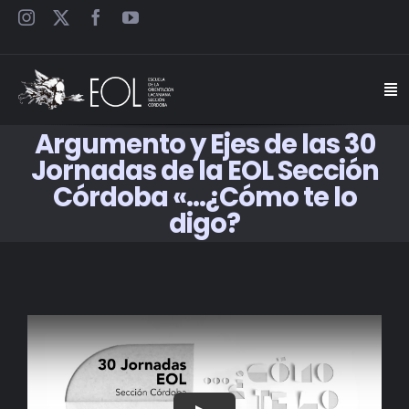
Saltar
al
contenido
Togg
Navi
Argumento y Ejes de las 30
INICIO
Jornadas de la EOL Sección
Córdoba «…¿Cómo te lo
ESCUELA
digo?
SEMINARIOS
JORNADAS
CARTELES