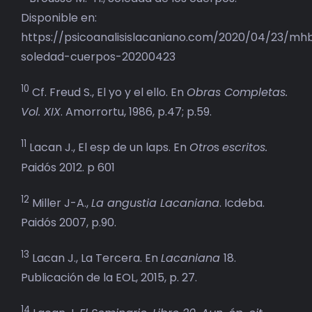
Disponible en:
https://psicoanalisislacaniano.com/2020/04/23/mh
soledad-cuerpos-20200423
10
Cf. Freud S., El yo y el ello. En
Obras Completas.
Vol. XIX
. Amorrortu, 1986, p.47; p.59.
11
Lacan J., El esp de un laps. En
Otro
s
escritos.
Paidós 2012. p 601
12
Miller J-A.,
La angustia Lacaniana
. Icdeba.
Paidós 2007, p.90.
13
Lacan J., La Tercera. En
Lacaniana
18.
Publicación de la EOL, 2015, p. 27.
14