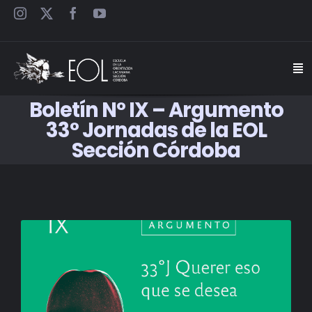
Saltar
al
contenido
Togg
Navi
Boletín N° IX – Argumento
INICIO
33° Jornadas de la EOL
Sección Córdoba
ESCUELA
SEMINARIOS
JORNADAS
CARTELES