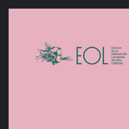
View
Larger
Image