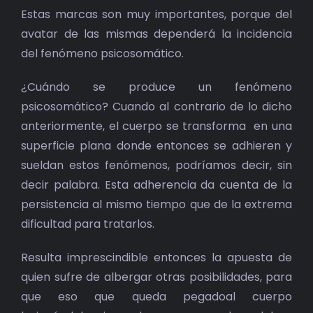
Estas marcas son muy importantes, porque del
avatar de las mismas dependerá la incidencia
del fenómeno psicosomático.
¿Cuándo se produce un fenómeno
psicosomático? Cuando al contrario de lo dicho
anteriormente, el cuerpo se transforma en una
superficie plana donde entonces se adhieren y
sueldan estos fenómenos, podríamos decir, sin
decir palabra. Esta adherencia da cuenta de la
persistencia al mismo tiempo que de la extrema
dificultad para tratarlos.
Resulta imprescindible entonces la apuesta de
quien sufre de albergar otras posibilidades, para
que eso que queda pegadoal cuerpo