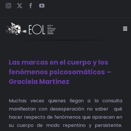
Saltar
al
contenido
Togg
Navi
INICIO
Las marcas en el cuerpo y los
ESCUELA
fenómenos psicosomáticos –
Graciela Martínez
SEMINARIOS
JORNADAS
Muchas veces quienes llegan a la consulta
manifiestan con desesperación no saber qué
CARTELES
hacer respecto de fenómenos que aparecen en
su cuerpo de modo repentino y persistente.