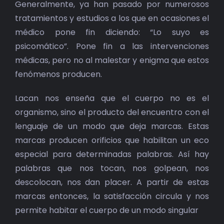
BIBLIOTECA
Generalmente, ya han pasado por numerosos
tratamientos y estudios a los que en ocasiones el
médico pone fin diciendo: “Lo suyo es
RED EOL
psicomático”. Pone fin a las intervenciones
médicas, pero no al malestar y enigma que estos
MEDIODICHO
fenómenos producen.
ACTUALIDAD
Lacan nos enseña que el cuerpo no es el
organismo, sino el producto del encuentro con el
CONTACTO
lenguaje de un modo que deja marcas. Estas
marcas producen orificios que habilitan un eco
especial para determinadas palabras. Así hay
palabras que nos tocan, nos golpean, nos
descolocan, nos dan placer. A partir de estas
marcas entonces, la satisfacción circula y nos
permite habitar el cuerpo de un modo singular