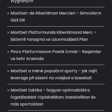
Wygranych
Mostbet-də Kiberidman Mərcləri – Simvolların
Gizli Dili
Mostbet Platformunda Kiberidmana Mərc –
Sistemli Yanaşma və Uzunmüddətli Plan
Pinco Platformasının Poetik İcmalı – Rəqəmlər
və Sehr Arasında
Mostbet a méně populární sporty – jak najít
leverage při sázení na volejbal a baseball
Mostbet taktika – hogyan optimalizáld a
fogadásaidat röplabdában, baseballban és
más sportokban