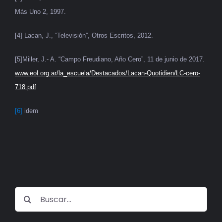
Más Uno 2, 1997.
[4] Lacan, J., “Televisión”, Otros Escritos, 2012.
[5]Miller, J.- A. “Campo Freudiano, Año Cero”, 11 de junio de 2017.
www.eol.org.ar/la_escuela/Destacados/Lacan-Quotidien/LC-cero-
718.pdf
[6]
idem
Buscar: