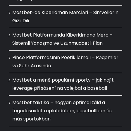
Mostbet-də Kiberidman Mərcləri – Simvolların
Gizli Dili
Mostbet Platformunda Kiberidmana Mərc –
Sistemli Yanaşma və Uzunmüddətli Plan
Pinco Platformasının Poetik İcmalı – Rəqəmlər
və Sehr Arasında
Mostbet a méně populární sporty – jak najít
leverage při sázení na volejbal a baseball
Mostbet taktika – hogyan optimalizáld a
fogadásaidat röplabdában, baseballban és
más sportokban