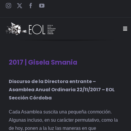
Saltar
al
contenido
Togg
Navi
INICIO
2017 | Gisela Smania
ESCUELA
Discurso de la Directora entrante –
SEMINARIOS
Asamblea Anual Ordinaria 22/11/2017 – EOL
Sección Córdoba
JORNADAS
Cada Asamblea suscita una pequeña conmoción.
CARTELES
Algunas incluso, en su carácter permutativo, como la
de hoy, ponen a la luz las maneras en que