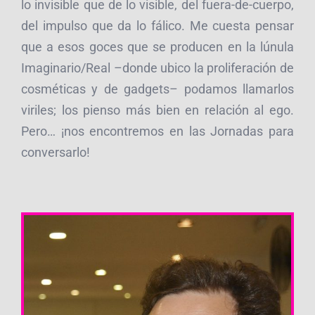
lo invisible que de lo visible, del fuera-de-cuerpo,
del impulso que da lo fálico. Me cuesta pensar
que a esos goces que se producen en la lúnula
Imaginario/Real –donde ubico la proliferación de
cosméticas y de gadgets– podamos llamarlos
viriles; los pienso más bien en relación al ego.
Pero… ¡nos encontremos en las Jornadas para
conversarlo!