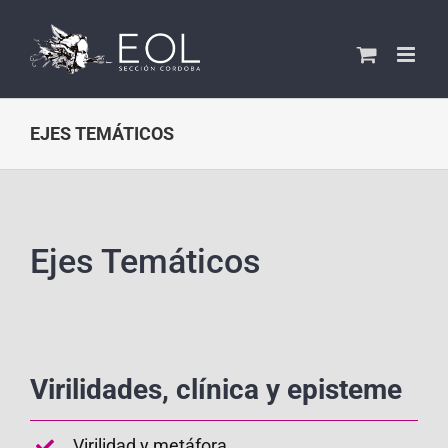
Saltar
al
contenido
EJES TEMÁTICOS
Ejes Temáticos
Virilidades, clínica y episteme
Virilidad y metáfora