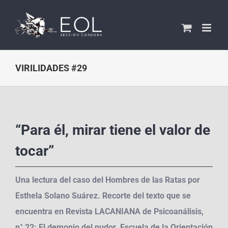
Saltar
al
contenido
VIRILIDADES #29
“Para él, mirar tiene el valor de
tocar”
Una lectura del caso del Hombres de las Ratas por
Esthela Solano Suárez. Recorte del texto que se
encuentra en Revista LACANIANA de Psicoanálisis,
n° 22: El demonio del pudor. Escuela de la Orientación