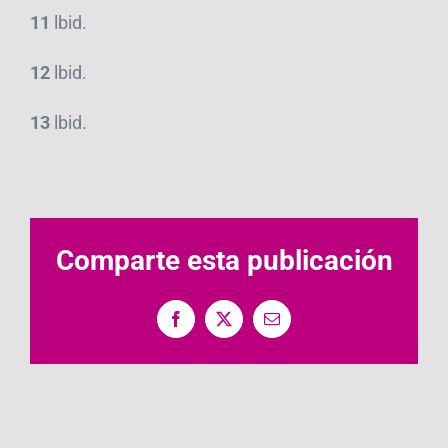
11
lbid.
12
lbid.
13
lbid.
Comparte esta publicación
Facebook
X
Correo
electrónico