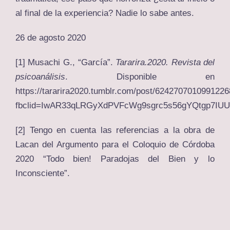
al final de la experiencia? Nadie lo sabe antes.
26 de agosto 2020
[1]
Musachi G., “García”.
Tararira.2020. Revista del
psicoanálisis
. Disponible en
https://tararira2020.tumblr.com/post/6242707010991226
fbclid=IwAR33qLRGyXdPVFcWg9sgrc5s56gYQtgp7IU
[2]
Tengo en cuenta las referencias a la obra de
Lacan del Argumento para el Coloquio de Córdoba
2020 “Todo bien! Paradojas del Bien y lo
Inconsciente”.