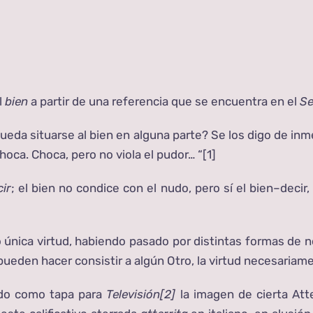
l
bien
a partir de una referencia que se encuentra en el
Se
ueda situarse al bien en alguna parte? Se los digo de inm
oca. Choca, pero no viola el pudor… “
[1]
ir
; el bien no condice con el nudo, pero sí el bien–decir
.
única virtud, habiendo pasado por distintas formas de n
ia pueden hacer consistir a algún Otro, la virtud necesaria
ido como tapa para
Televisión
[2]
la imagen de cierta Att