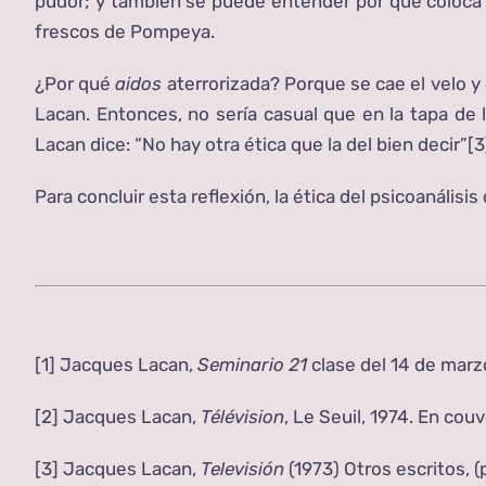
pudor; y también se puede entender por qué coloca e
frescos de Pompeya.
¿Por qué
aidos
aterrorizada? Porque se cae el velo y 
Lacan. Entonces, no sería casual que en la tapa de 
Lacan dice: “No hay otra ética que la del bien decir”
[3
Para concluir esta reflexión, la ética del psicoanálisi
[1]
Jacques Lacan,
Seminario 21
clase del 14 de marz
[2]
Jacques Lacan,
Télévision
, Le Seuil, 1974. En cou
[3]
Jacques Lacan,
Televisión
(1973) Otros escritos, (