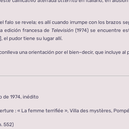
ste calificativo aterrada
atterrita
en italiano, en alusió
el falo se revela; es allí cuando irrumpe con los brazos 
la edición francesa de
Televisión
(1974) se encuentre es
]
, el pudor tiene su lugar allí.
s conlleva una orientación por el bien–decir, que incluye al
o de 1974, inédito
verture : « La femme terrifiée », Villa des mystères, Pompé
p. 552)