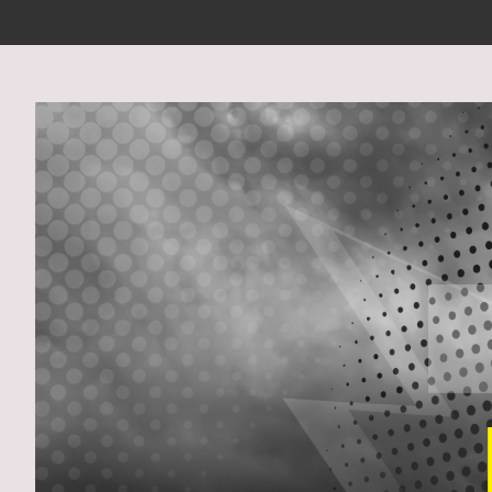
View
Larger
Image