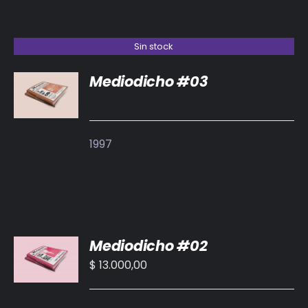
Sin stock
Mediodicho #03
DETALLES
1997
AÑADIR
Mediodicho #02
AL
CARRITO
$
13.000,00
/
DETALLES