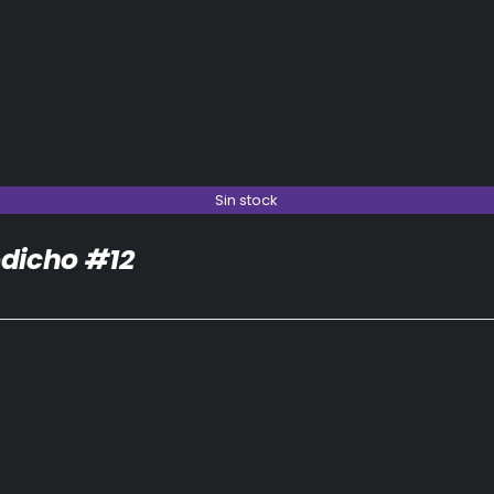
Sin stock
dicho #12