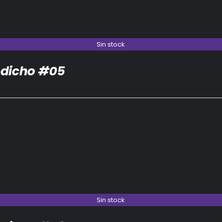
Sin stock
dicho #05
Sin stock