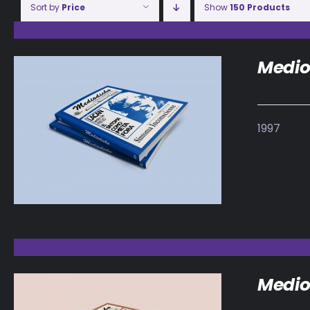
Sort by
Price
Show
150 Products
Medio
1997
DETALLES
Medio