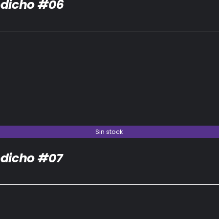
dicho #06
Sin stock
dicho #07