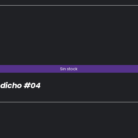
Sin stock
dicho #04