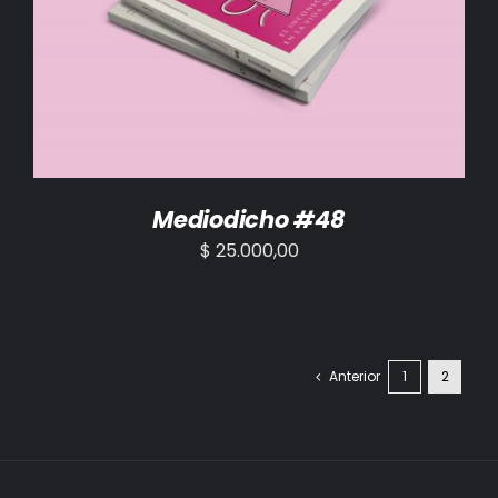
AÑADIR AL CARRITO
/
DETALLES
Mediodicho #48
$
25.000,00
Anterior
1
2