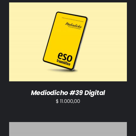
BIBLIOTECA
RED EOL
MEDIODICHO
AÑADIR AL CARRITO
/
DETALLES
ACTUALIDAD
CONTACTO
Mediodicho #39 Digital
$
11.000,00