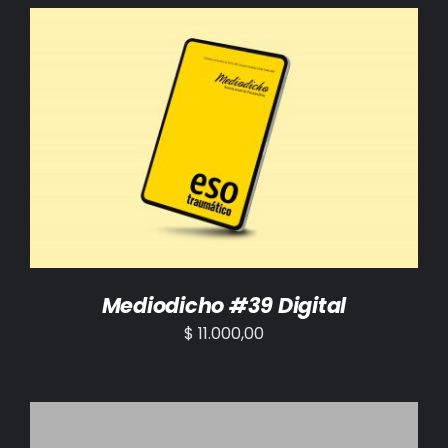
BIBLIOTECA
RED EOL
MEDIODICHO
AÑADIR AL CARRITO
/
DETALLES
ACTUALIDAD
CONTACTO
Mediodicho #39 Digital
$
11.000,00