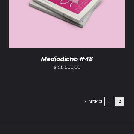
AÑADIR AL CARRITO
/
DETALLES
Mediodicho #48
$
25.000,00
Anterior
1
2