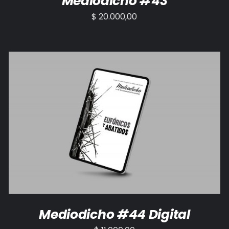
Mediodicho #43
$
20.000,00
AÑADIR AL CARRITO
/
DETALLES
Mediodicho #44 Digital