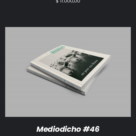
$
11.000,00
AÑADIR AL CARRITO
/
DETALLES
Mediodicho #46