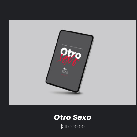
AÑADIR AL CARRITO
/
DETALLES
Otro Sexo
$
11.000,00