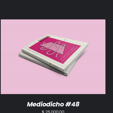
AÑADIR AL CARRITO
/
DETALLES
Mediodicho #48
$
25.000,00