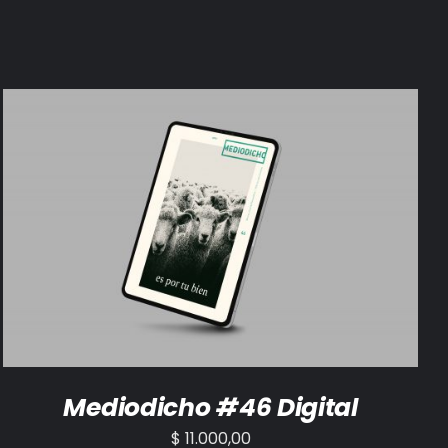
AÑADIR AL CARRITO
/
DETALLES
Mediodicho #46 Digital
$
11.000,00