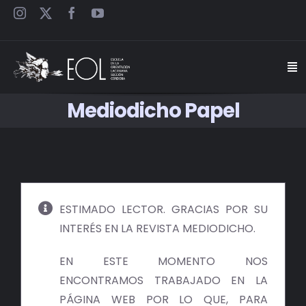
Saltar
al
contenido
Togg
Navi
Mediodicho Papel
INICIO
ESCUELA
SEMINARIOS
ESTIMADO LECTOR. GRACIAS POR SU
INTERÉS EN LA REVISTA MEDIODICHO.
JORNADAS
EN ESTE MOMENTO NOS
CARTELES
ENCONTRAMOS TRABAJADO EN LA
PÁGINA WEB POR LO QUE, PARA