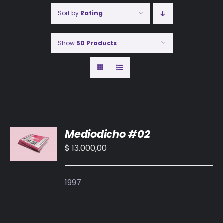
Sort by
Rating
Show
50 Products
AÑADIR
Mediodicho #02
AL
CARRITO
$
13.000,00
/
DETALLES
1997