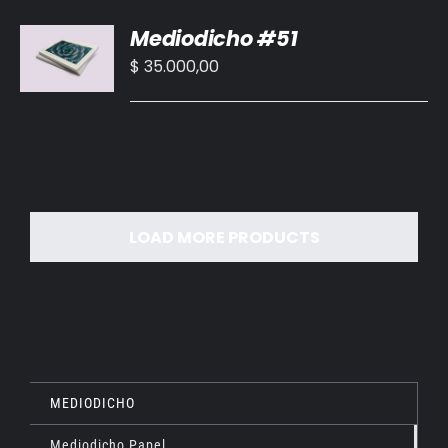
AÑADIR
Mediodicho #51
AL
CARRITO
$
35.000,00
/
DETALLES
LOAD MORE PRODUCTS
MEDIODICHO
Mediodicho Papel