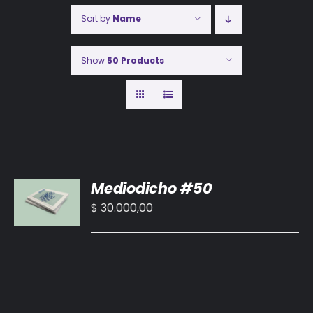
Sort by
Name
Show
50 Products
AÑADIR
Mediodicho #50
AL
CARRITO
$
30.000,00
/
DETALLES