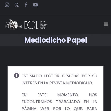
Saltar
al
contenido
Togg
Navi
Mediodicho Papel
INICIO
ESCUELA
SEMINARIOS
ESTIMADO LECTOR. GRACIAS POR SU
INTERÉS EN LA REVISTA MEDIODICHO.
JORNADAS
EN ESTE MOMENTO NOS
CARTELES
ENCONTRAMOS TRABAJADO EN LA
PÁGINA WEB POR LO QUE, PARA