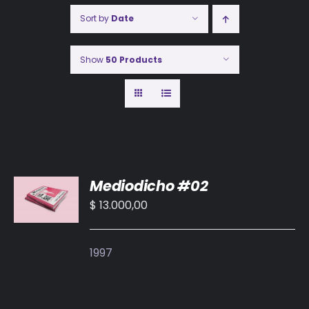
Sort by
Date
Show
50 Products
AÑADIR
Mediodicho #02
AL
CARRITO
$
13.000,00
/
DETALLES
1997