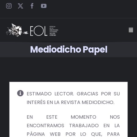
Saltar
al
contenido
Togg
Navi
Mediodicho Papel
INICIO
ESCUELA
SEMINARIOS
ESTIMADO LECTOR. GRACIAS POR SU
INTERÉS EN LA REVISTA MEDIODICHO.
JORNADAS
EN ESTE MOMENTO NOS
CARTELES
ENCONTRAMOS TRABAJADO EN LA
PÁGINA WEB POR LO QUE, PARA