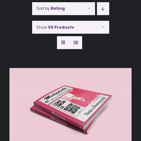
Sort by
Rating
Show
50 Products
AÑADIR AL CARRITO
/
DETALLES