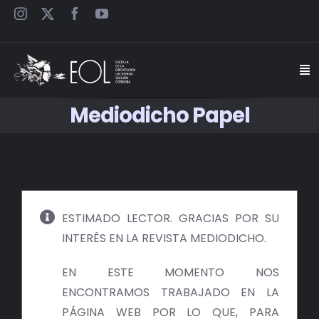
Saltar
al
contenido
Togg
Navi
Mediodicho Papel
INICIO
ESCUELA
SEMINARIOS
ESTIMADO LECTOR. GRACIAS POR SU
INTERÉS EN LA REVISTA MEDIODICHO.
JORNADAS
EN ESTE MOMENTO NOS
CARTELES
ENCONTRAMOS TRABAJADO EN LA
PÁGINA WEB POR LO QUE, PARA