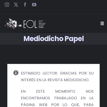
Saltar
al
contenido
Togg
Navi
Mediodicho Papel
INICIO
ESCUELA
SEMINARIOS
ESTIMADO LECTOR. GRACIAS POR SU
INTERÉS EN LA REVISTA MEDIODICHO.
JORNADAS
EN ESTE MOMENTO NOS
CARTELES
ENCONTRAMOS TRABAJADO EN LA
PÁGINA WEB POR LO QUE, PARA