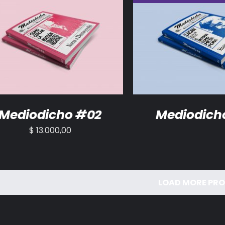
ADIR AL CARRITO
/
DETALLES
DETALLES
Mediodicho #02
Mediodich
$
13.000,00
LOAD MORE PR