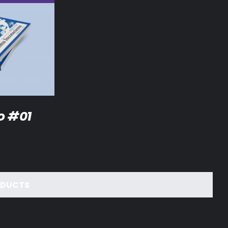
o #01
ODUCTS