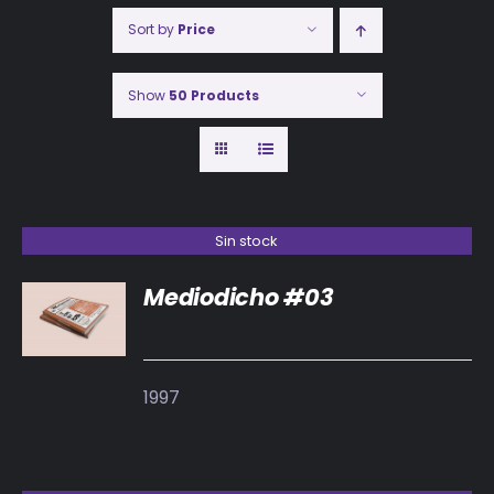
Sort by
Price
Show
50 Products
Sin stock
Mediodicho #03
DETALLES
1997