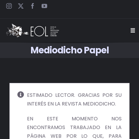
Saltar
al
contenido
Togg
Navi
Mediodicho Papel
INICIO
ESCUELA
SEMINARIOS
ESTIMADO LECTOR. GRACIAS POR SU
INTERÉS EN LA REVISTA MEDIODICHO.
JORNADAS
EN ESTE MOMENTO NOS
CARTELES
ENCONTRAMOS TRABAJADO EN LA
PÁGINA WEB POR LO QUE, PARA