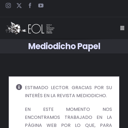
Saltar
al
contenido
Togg
Navi
Mediodicho Papel
INICIO
ESCUELA
SEMINARIOS
ESTIMADO LECTOR. GRACIAS POR SU
INTERÉS EN LA REVISTA MEDIODICHO.
JORNADAS
EN ESTE MOMENTO NOS
CARTELES
ENCONTRAMOS TRABAJADO EN LA
PÁGINA WEB POR LO QUE, PARA