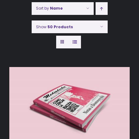
Sort by
Name
Show
50 Products
AÑADIR AL CARRITO
/
DETALLES