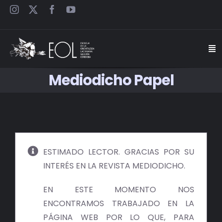
Saltar
al
contenido
Togg
Navi
Mediodicho Papel
INICIO
ESCUELA
SEMINARIOS
ESTIMADO LECTOR. GRACIAS POR SU
INTERÉS EN LA REVISTA MEDIODICHO.
JORNADAS
EN ESTE MOMENTO NOS
CARTELES
ENCONTRAMOS TRABAJADO EN LA
PÁGINA WEB POR LO QUE, PARA