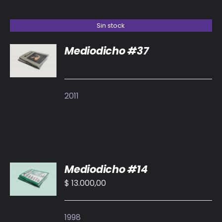
Sin stock
Mediodicho #37
DETALLES
2011
AÑADIR
Mediodicho #14
AL
CARRITO
$
13.000,00
/
DETALLES
1998