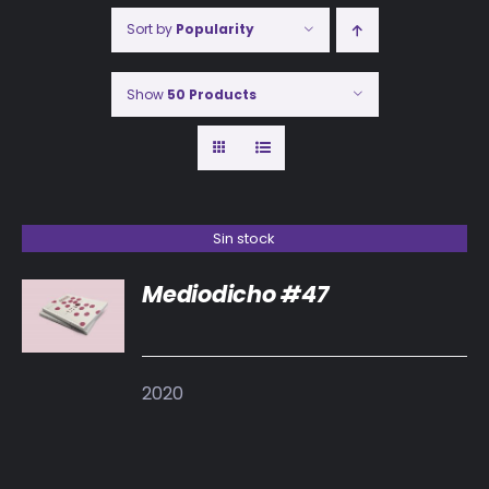
Sort by
Popularity
Show
50 Products
Sin stock
Mediodicho #47
DETALLES
2020