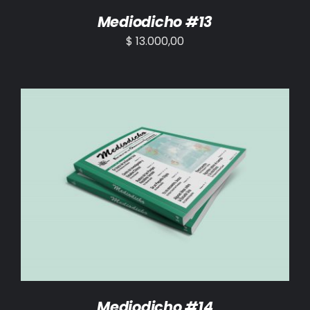
Mediodicho #13
$
13.000,00
AÑADIR AL CARRITO
/
DETALLES
Mediodicho #14