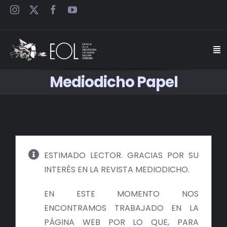
Saltar
al
contenido
Togg
Navi
Mediodicho Papel
INICIO
ESCUELA
SEMINARIOS
ESTIMADO LECTOR. GRACIAS POR SU
INTERÉS EN LA REVISTA MEDIODICHO.
JORNADAS
EN ESTE MOMENTO NOS
CARTELES
ENCONTRAMOS TRABAJADO EN LA
PÁGINA WEB POR LO QUE, PARA