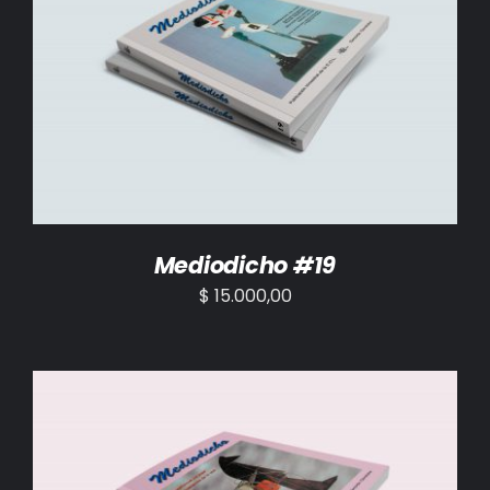
AÑADIR AL CARRITO
/
DETALLES
Mediodicho #19
$
15.000,00