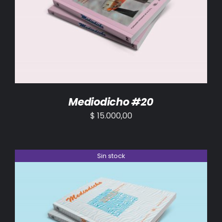
AÑADIR AL CARRITO
/
DETALLES
Mediodicho #20
$
15.000,00
Sin stock
DETALLES