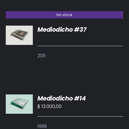
Sin stock
Mediodicho #37
DETALLES
2011
AÑADIR
Mediodicho #14
AL
CARRITO
$
13.000,00
/
DETALLES
1998