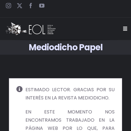
Saltar
al
contenido
Togg
Navi
Mediodicho Papel
INICIO
ESCUELA
SEMINARIOS
ESTIMADO LECTOR. GRACIAS POR SU
INTERÉS EN LA REVISTA MEDIODICHO.
JORNADAS
EN ESTE MOMENTO NOS
CARTELES
ENCONTRAMOS TRABAJADO EN LA
PÁGINA WEB POR LO QUE, PARA