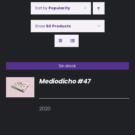
Sort by
Popularity
Show
50 Products
Sin stock
Mediodicho #47
DETALLES
2020