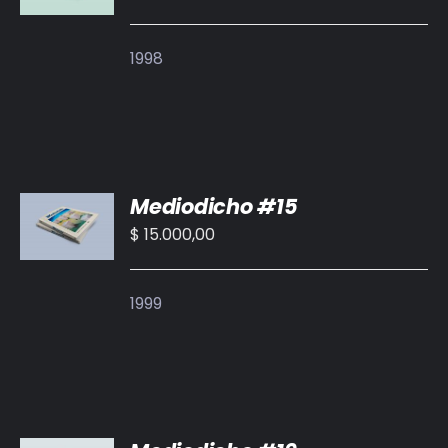
/
DETALLES
1998
AÑADIR
Mediodicho #15
AL
CARRITO
$
15.000,00
/
DETALLES
1999
AÑADIR