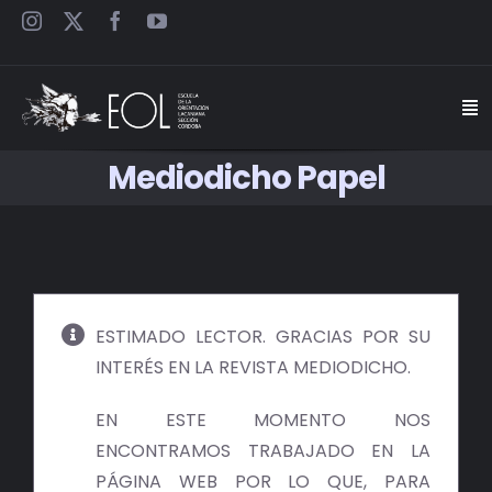
Saltar
al
contenido
Togg
Navi
Mediodicho Papel
INICIO
ESCUELA
SEMINARIOS
ESTIMADO LECTOR. GRACIAS POR SU
INTERÉS EN LA REVISTA MEDIODICHO.
JORNADAS
EN ESTE MOMENTO NOS
CARTELES
ENCONTRAMOS TRABAJADO EN LA
PÁGINA WEB POR LO QUE, PARA