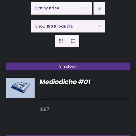
Sort by
Price
Show
150 Products
Sin stock
Mediodicho #01
DETALLES
1997