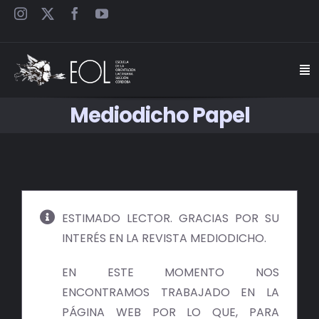
Saltar
al
contenido
Togg
Navi
Mediodicho Papel
INICIO
ESCUELA
SEMINARIOS
ESTIMADO LECTOR. GRACIAS POR SU
INTERÉS EN LA REVISTA MEDIODICHO.
JORNADAS
EN ESTE MOMENTO NOS
CARTELES
ENCONTRAMOS TRABAJADO EN LA
PÁGINA WEB POR LO QUE, PARA