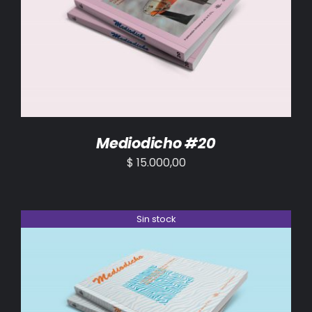
AÑADIR AL CARRITO
/
DETALLES
Mediodicho #20
$
15.000,00
Sin stock
DETALLES