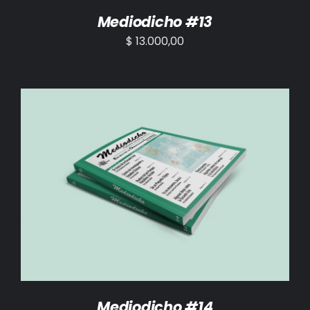
Mediodicho #13
$
13.000,00
AÑADIR AL CARRITO
/
DETALLES
Mediodicho #14