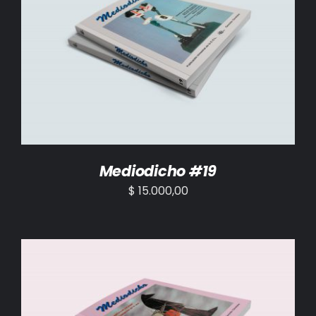
AÑADIR AL CARRITO
/
DETALLES
Mediodicho #19
$
15.000,00