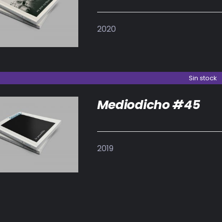
IR AL CARRITO
/
DETALLES
2020
Sin stock
Mediodicho #45
DETALLES
2019