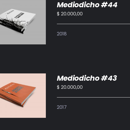
Mediodicho #44
$
20.000,00
IR AL CARRITO
/
DETALLES
2018
Mediodicho #43
$
20.000,00
IR AL CARRITO
/
DETALLES
2017