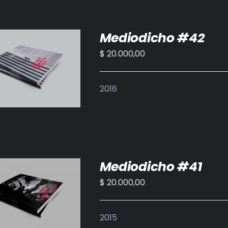
Mediodicho #42
$
20.000,00
IR AL CARRITO
/
DETALLES
2016
Mediodicho #41
$
20.000,00
IR AL CARRITO
/
DETALLES
2015