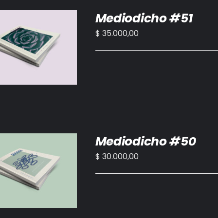
Mediodicho #51
$
35.000,00
IR AL CARRITO
/
DETALLES
Mediodicho #50
$
30.000,00
IR AL CARRITO
/
DETALLES