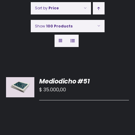
Sort by
Price
Show
100 Products
AÑADIR
Mediodicho #51
AL
CARRITO
$
35.000,00
/
DETALLES