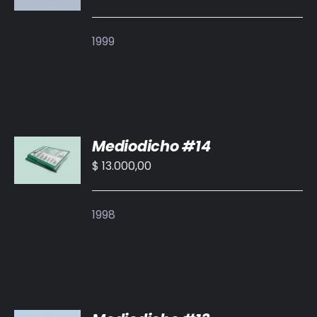
/
DETALLES
1999
AÑADIR
Mediodicho #14
AL
CARRITO
$
13.000,00
/
DETALLES
1998
AÑADIR