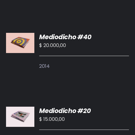
AÑADIR
Mediodicho #40
AL
CARRITO
$
20.000,00
/
DETALLES
2014
AÑADIR
Mediodicho #20
AL
CARRITO
$
15.000,00
/
DETALLES