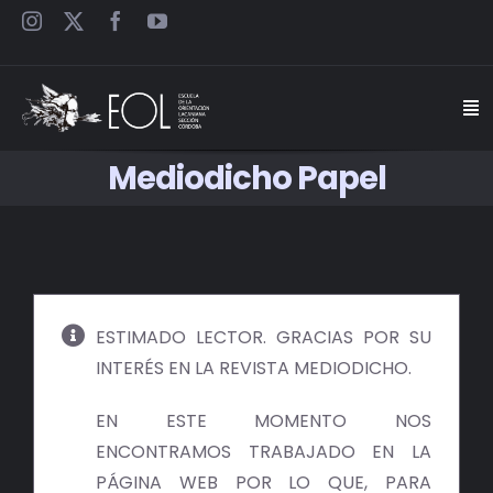
Saltar
al
contenido
Togg
Navi
Mediodicho Papel
INICIO
ESCUELA
SEMINARIOS
ESTIMADO LECTOR. GRACIAS POR SU
INTERÉS EN LA REVISTA MEDIODICHO.
JORNADAS
EN ESTE MOMENTO NOS
CARTELES
ENCONTRAMOS TRABAJADO EN LA
PÁGINA WEB POR LO QUE, PARA