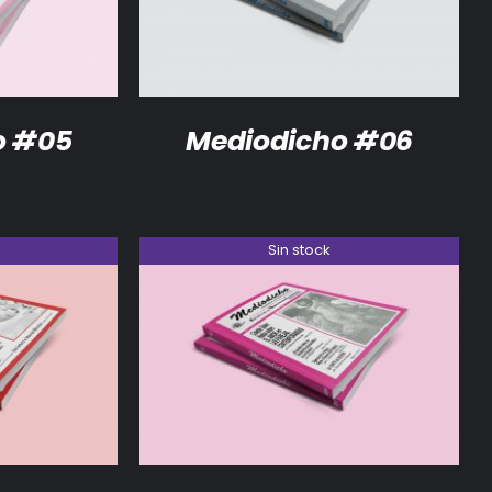
o #05
Mediodicho #06
Sin stock
DETALLES