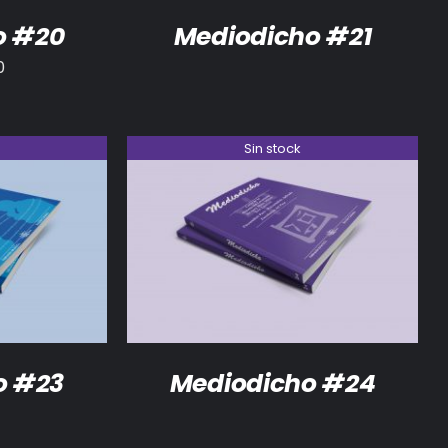
o #20
Mediodicho #21
0
Sin stock
DETALLES
o #23
Mediodicho #24