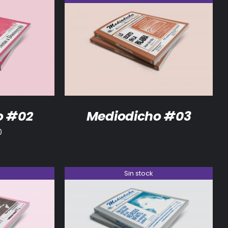
/
DETALLES
DETALLES
o #02
Mediodicho #03
0
Sin stock
DETALLES