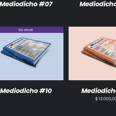
Mediodicho #07
Mediodich
Sin stock
DETALLES
AÑADIR AL CARRITO
Mediodicho #10
Mediodich
$
13.000,0