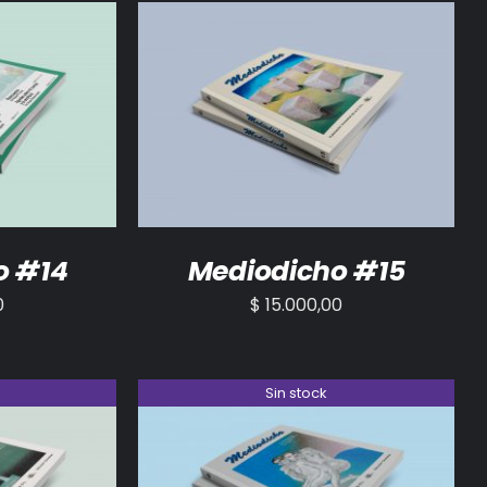
/
DETALLES
AÑADIR AL CARRITO
/
DETALLES
o #14
Mediodicho #15
0
$
15.000,00
Sin stock