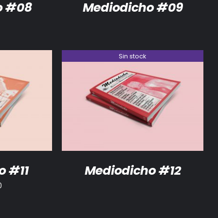
o #08
Mediodicho #09
Sin stock
/
DETALLES
DETALLES
o #11
Mediodicho #12
0