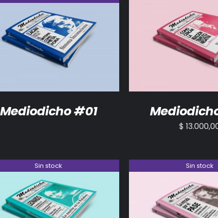
DETALLES
AÑADIR AL CARRITO
Mediodicho #01
Mediodich
$
13.000,0
Sin stock
Sin stock
DETALLES
DETALLES