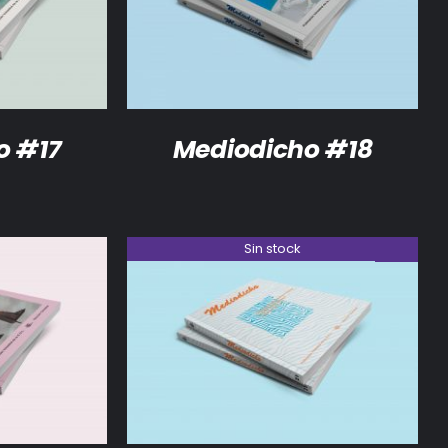
DETALLES
o #17
Mediodicho #18
Sin stock
/
DETALLES
DETALLES