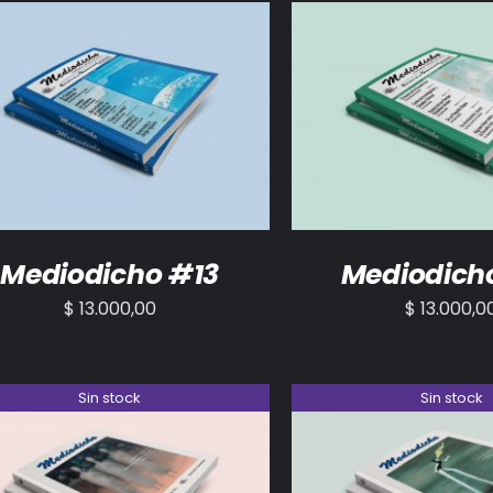
ADIR AL CARRITO
/
DETALLES
AÑADIR AL CARRITO
Mediodicho #13
Mediodich
$
13.000,00
$
13.000,0
Sin stock
Sin stock