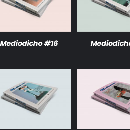
DETALLES
DETALLES
Mediodicho #16
Mediodich
ADIR AL CARRITO
/
DETALLES
AÑADIR AL CARRITO