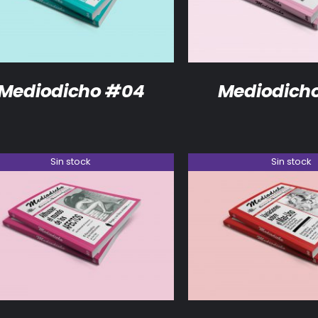
Mediodicho #04
Mediodich
Sin stock
Sin stock
DETALLES
DETALLES