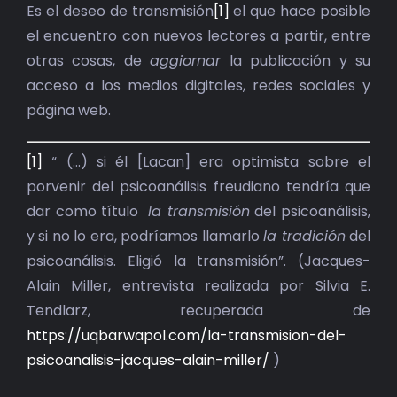
BIBLIOTECA
Es el deseo de transmisión
[1]
el que hace posible
el encuentro con nuevos lectores a partir, entre
RED EOL
otras cosas, de
aggiornar
la publicación y su
acceso a los medios digitales, redes sociales y
MEDIODICHO
página web.
ACTUALIDAD
[1]
“ (…) si él [Lacan] era optimista sobre el
porvenir del psicoanálisis freudiano tendría que
CONTACTO
dar como título
la transmisión
del psicoanálisis,
y si no lo era, podríamos llamarlo
la tradición
del
psicoanálisis. Eligió la transmisión”. (Jacques-
Alain Miller, entrevista realizada por Silvia E.
Tendlarz, recuperada de
https://uqbarwapol.com/la-transmision-del-
psicoanalisis-jacques-alain-miller/
)