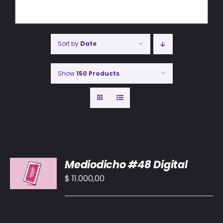
Sort by
Date
Show
150 Products
AÑADIR
Mediodicho #48 Digital
AL
CARRITO
$
11.000,00
/
DETALLES