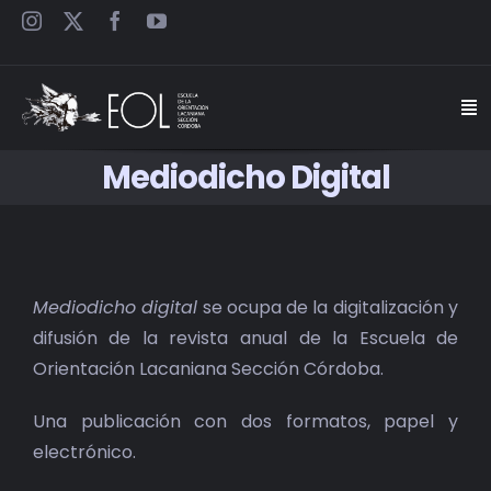
Saltar
al
contenido
Togg
Navi
Mediodicho Digital
INICIO
ESCUELA
Mediodicho digital
se ocupa de la digitalización y
SEMINARIOS
difusión de la revista anual de la Escuela de
Orientación Lacaniana Sección Córdoba.
JORNADAS
Una publicación con dos formatos, papel y
CARTELES
electrónico.