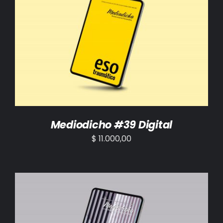
AÑADIR AL CARRITO
/
DETALLES
Mediodicho #39 Digital
$
11.000,00