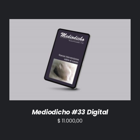
AÑADIR AL CARRITO
/
DETALLES
Mediodicho #33 Digital
$
11.000,00