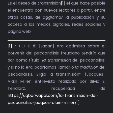
BIBLIOTECA
Es el deseo de transmisión
[1]
el que hace posible
el encuentro con nuevos lectores a partir, entre
RED EOL
otras cosas, de
aggiornar
la publicación y su
acceso a los medios digitales, redes sociales y
MEDIODICHO
página web.
ACTUALIDAD
[1]
“ (…) si él [Lacan] era optimista sobre el
porvenir del psicoanálisis freudiano tendría que
CONTACTO
dar como título
la transmisión
del psicoanálisis,
y si no lo era, podríamos llamarlo
la tradición
del
psicoanálisis. Eligió la transmisión”. (Jacques-
Alain Miller, entrevista realizada por Silvia E.
Tendlarz, recuperada de
https://uqbarwapol.com/la-transmision-del-
psicoanalisis-jacques-alain-miller/
)