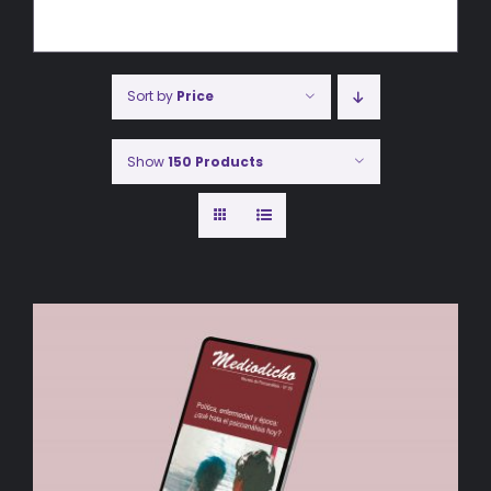
Sort by
Price
Show
150 Products
AÑADIR AL CARRITO
/
DETALLES