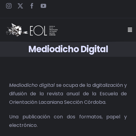
Saltar
al
contenido
Togg
Navi
Mediodicho Digital
INICIO
ESCUELA
Mediodicho digital
se ocupa de la digitalización y
SEMINARIOS
difusión de la revista anual de la Escuela de
Orientación Lacaniana Sección Córdoba.
JORNADAS
Una publicación con dos formatos, papel y
CARTELES
electrónico.