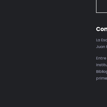
Con
La Es
Juan 
Entre
Insti
Bibli
prime