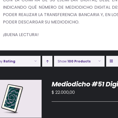
INDICANDO QUÉ NÚMERO DE MEDIODICHO DIGITAL DES
PODER REALIZAR LA TRANSFERENCIA BANCARIA Y, EN LOS 
PODER DESCARGAR SU MEDIODICHO.
¡BUENA LECTURA!
 by
Rating
Show
100 Products
Mediodicho #51 Digi
$
22.000,00
IR AL CARRITO
/
DETALLES