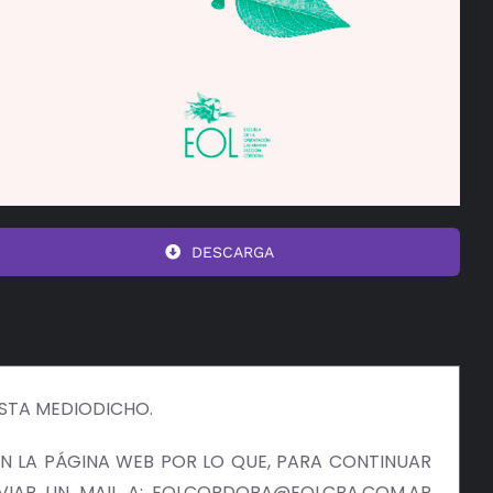
DESCARGA
ISTA MEDIODICHO.
 LA PÁGINA WEB POR LO QUE, PARA CONTINUAR
NVIAR UN MAIL A: EOLCORDOBA@EOLCBA.COM.AR