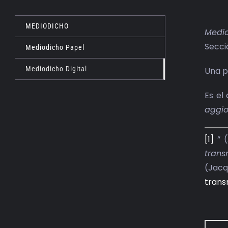
MEDIODICHO
Medio
Secci
Mediodicho Papel
Mediodicho Digital
Una p
Es el
aggio
[1]
“ (
trans
(Jacq
trans