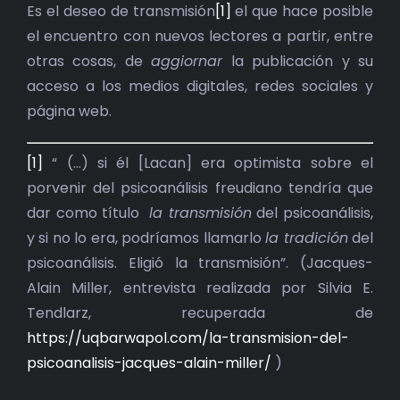
BIBLIOTECA
Es el deseo de transmisión
[1]
el que hace posible
el encuentro con nuevos lectores a partir, entre
RED EOL
otras cosas, de
aggiornar
la publicación y su
acceso a los medios digitales, redes sociales y
MEDIODICHO
página web.
ACTUALIDAD
[1]
“ (…) si él [Lacan] era optimista sobre el
porvenir del psicoanálisis freudiano tendría que
CONTACTO
dar como título
la transmisión
del psicoanálisis,
y si no lo era, podríamos llamarlo
la tradición
del
psicoanálisis. Eligió la transmisión”. (Jacques-
Alain Miller, entrevista realizada por Silvia E.
Tendlarz, recuperada de
https://uqbarwapol.com/la-transmision-del-
psicoanalisis-jacques-alain-miller/
)