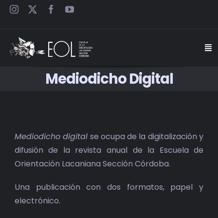
Saltar
al
contenido
Togg
Navi
Mediodicho Digital
INICIO
ESCUELA
Mediodicho digital
se ocupa de la digitalización y
SEMINARIOS
difusión de la revista anual de la Escuela de
Orientación Lacaniana Sección Córdoba.
JORNADAS
Una publicación con dos formatos, papel y
CARTELES
electrónico.