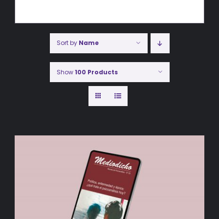
Sort by
Name
Show
100 Products
AÑADIR AL CARRITO
/
DETALLES