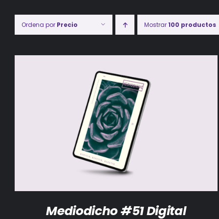
Ordena por
Precio
Mostrar
100 productos
AÑADIR AL CARRITO
/
DETALLES
Mediodicho #51 Digital