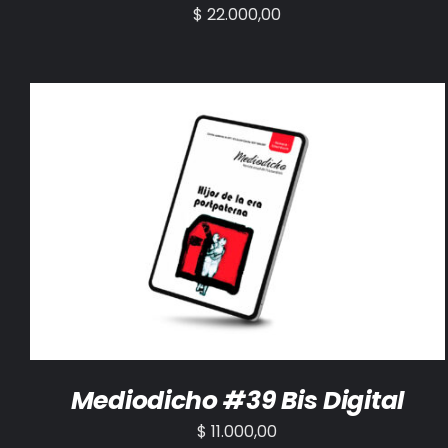
$
22.000,00
AÑADIR AL CARRITO
/
DETALLES
Mediodicho #39 Bis Digital
$
11.000,00