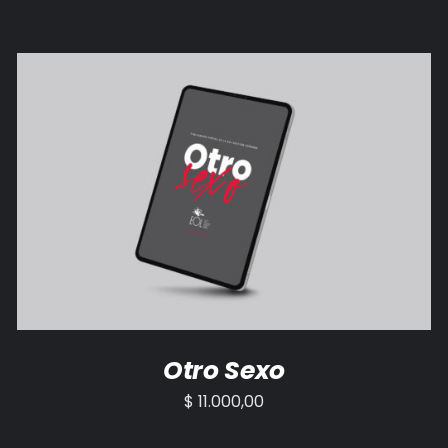
AÑADIR AL CARRITO
/
DETALLES
Otro Sexo
$
11.000,00