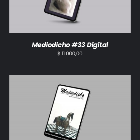
Mediodicho #33 Digital
$
11.000,00
AÑADIR AL CARRITO
/
DETALLES