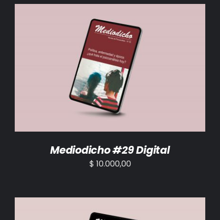
BIBLIOTECA
RED EOL
MEDIODICHO
AÑADIR AL CARRITO
/
DETALLES
ACTUALIDAD
CONTACTO
Mediodicho #29 Digital
$
10.000,00