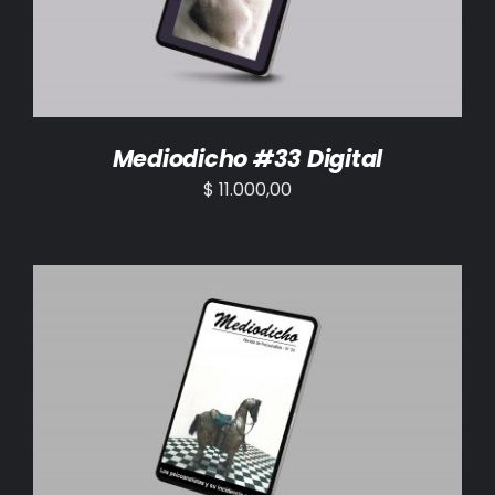
Mediodicho #33 Digital
$
11.000,00
AÑADIR AL CARRITO
/
DETALLES