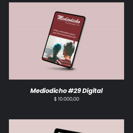
BIBLIOTECA
RED EOL
MEDIODICHO
AÑADIR AL CARRITO
/
DETALLES
ACTUALIDAD
CONTACTO
Mediodicho #29 Digital
$
10.000,00