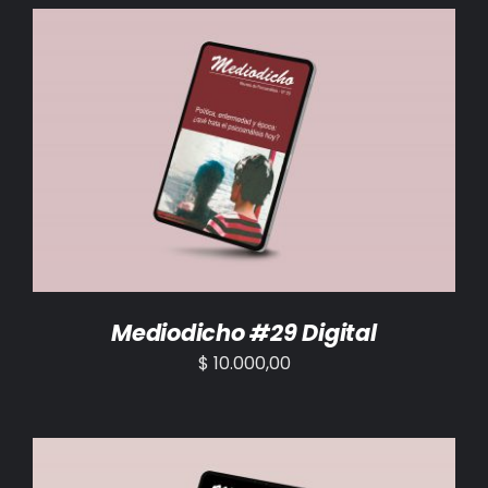
BIBLIOTECA
RED EOL
MEDIODICHO
AÑADIR AL CARRITO
/
DETALLES
ACTUALIDAD
CONTACTO
Mediodicho #29 Digital
$
10.000,00