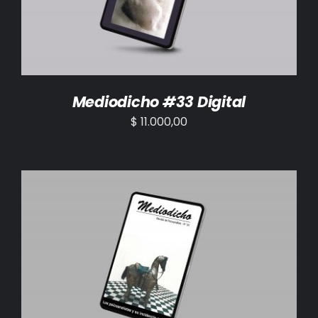
Mediodicho #33 Digital
$
11.000,00
AÑADIR AL CARRITO
/
DETALLES