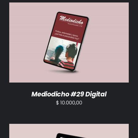
BIBLIOTECA
RED EOL
MEDIODICHO
AÑADIR AL CARRITO
/
DETALLES
ACTUALIDAD
CONTACTO
Mediodicho #29 Digital
$
10.000,00