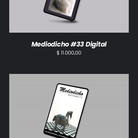
Mediodicho #33 Digital
$
11.000,00
AÑADIR AL CARRITO
/
DETALLES