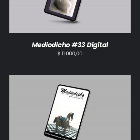
Mediodicho #33 Digital
$
11.000,00
AÑADIR AL CARRITO
/
DETALLES