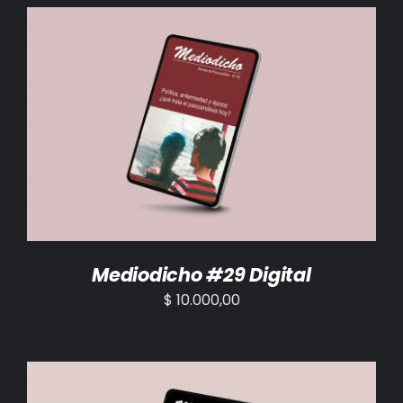
BIBLIOTECA
RED EOL
MEDIODICHO
AÑADIR AL CARRITO
/
DETALLES
ACTUALIDAD
CONTACTO
Mediodicho #29 Digital
$
10.000,00